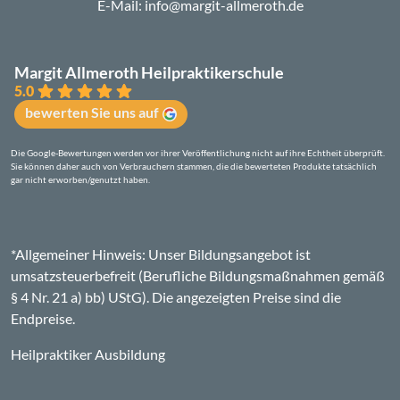
E-Mail:
info@margit-allmeroth.de
Margit Allmeroth Heilpraktikerschule
5.0
bewerten Sie uns auf
Die Google-Bewertungen werden vor ihrer Veröffentlichung nicht auf ihre Echtheit überprüft.
Sie können daher auch von Verbrauchern stammen, die die bewerteten Produkte tatsächlich
gar nicht erworben/genutzt haben.
*Allgemeiner Hinweis: Unser Bildungsangebot ist
umsatzsteuerbefreit (Berufliche Bildungsmaßnahmen gemäß
§ 4 Nr. 21 a) bb) UStG). Die angezeigten Preise sind die
Endpreise.
Heilpraktiker Ausbildung