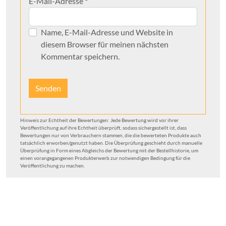
E-Mail-Adresse
*
Name, E-Mail-Adresse und Website in
diesem Browser für meinen nächsten
Kommentar speichern.
Hinweis zur Echtheit der Bewertungen: Jede Bewertung wird vor ihrer
Veröffentlichung auf ihre Echtheit überprüft, sodass sichergestellt ist, dass
Bewertungen nur von Verbrauchern stammen, die die bewerteten Produkte auch
tatsächlich erworben/genutzt haben. Die Überprüfung geschieht durch manuelle
Überprüfung in Form eines Abgleichs der Bewertung mit der Bestellhistorie, um
einen vorangegangenen Produkterwerb zur notwendigen Bedingung für die
Veröffentlichung zu machen.