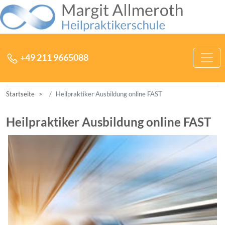
Zum Inhalt der Heilpraktikerschule Margit Allmeroth springen
Hauptnavigation
+49 211 9665088
Startseite
Heilpraktiker Ausbildung online FAST
Heilpraktiker Ausbildung online FAST