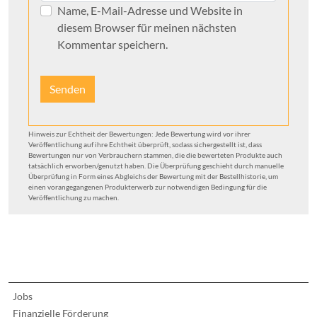
Name, E-Mail-Adresse und Website in
diesem Browser für meinen nächsten
Kommentar speichern.
Hinweis zur Echtheit der Bewertungen: Jede Bewertung wird vor ihrer
Veröffentlichung auf ihre Echtheit überprüft, sodass sichergestellt ist, dass
Bewertungen nur von Verbrauchern stammen, die die bewerteten Produkte auch
tatsächlich erworben/genutzt haben. Die Überprüfung geschieht durch manuelle
Überprüfung in Form eines Abgleichs der Bewertung mit der Bestellhistorie, um
einen vorangegangenen Produkterwerb zur notwendigen Bedingung für die
Veröffentlichung zu machen.
Jobs
Finanzielle Förderung