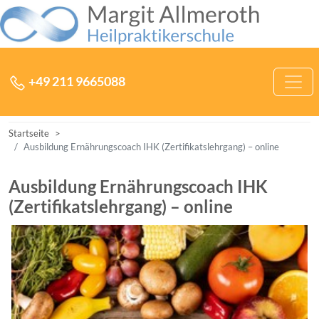
Zum Inhalt der Heilpraktikerschule Margit Allmeroth springen
Hauptnavigation
+49 211 9665088
Startseite
Ausbildung Ernährungscoach IHK (Zertifikatslehrgang) – online
Ausbildung Ernährungscoach IHK
(Zertifikatslehrgang) – online