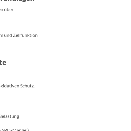
n über:
em und Zellfunktion
te
oxidativen Schutz.
 Belastung
, G6PD-Mangel)