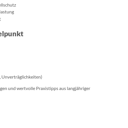
ellschutz
lastung
g
elpunkt
, Unverträglichkeiten)
gen und wertvolle Praxistipps aus langjähriger