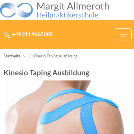
Zum Inhalt der Heilpraktikerschule Margit Allmeroth springen
Hauptnavigation
+49 211 9665088
Startseite
Kinesio Taping Ausbildung
Kinesio Taping Ausbildung