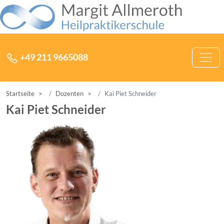
Zum Inhalt der Heilpraktikerschule Margit Allmeroth springen
Hauptnavigation
+49 211 9665088
Startseite
Dozenten
Kai Piet Schneider
Kai Piet Schneider