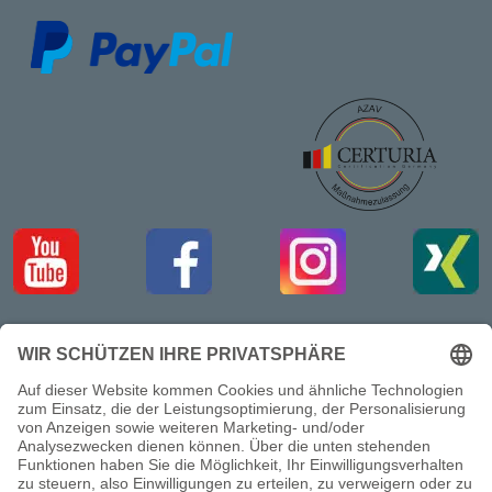
Impressum
Datenschutzerklärung
AGB (Seminare/Schulungen/Kurse)
AGB (Online/Streaming-Angebote)
Widerrufsbelehrung / Muster-Widerrufsformular