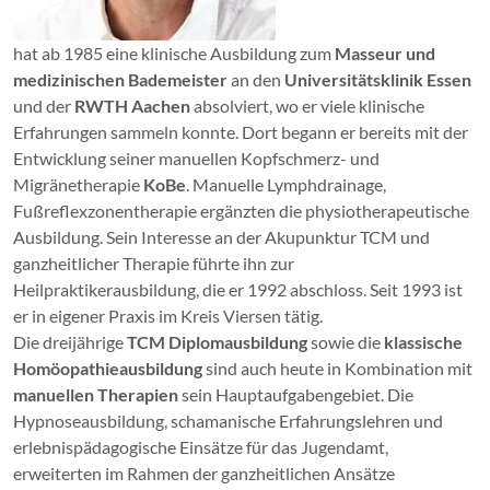
hat ab 1985 eine klinische Ausbildung zum
Masseur und
medizinischen Bademeister
an den
Universitätsklinik Essen
und der
RWTH Aachen
absolviert, wo er viele klinische
Erfahrungen sammeln konnte. Dort begann er bereits mit der
Entwicklung seiner manuellen Kopfschmerz- und
Migränetherapie
KoBe
. Manuelle Lymphdrainage,
Fußreflexzonentherapie ergänzten die physiotherapeutische
Ausbildung. Sein Interesse an der Akupunktur TCM und
ganzheitlicher Therapie führte ihn zur
Heilpraktikerausbildung, die er 1992 abschloss. Seit 1993 ist
er in eigener Praxis im Kreis Viersen tätig.
Die dreijährige
TCM Diplomausbildung
sowie die
klassische
Homöopathieausbildung
sind auch heute in Kombination mit
manuellen Therapien
sein Hauptaufgabengebiet. Die
Hypnoseausbildung, schamanische Erfahrungslehren und
erlebnispädagogische Einsätze für das Jugendamt,
erweiterten im Rahmen der ganzheitlichen Ansätze